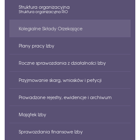
Struktura organizacyjna
Ustawa
Struktura organizacyjna RIO
Ustawa o regionalnych izbach obrachunkowych
Kolegialne Składy Orzekające
Rozporządzenie
Plany pracy Izby
Roczne sprawozdania z działalności Izby
Przyjmowanie skarg, wniosków i petycji
Prowadzone rejestry, ewidencje i archiwum
Majątek Izby
Sprawozdania finansowe Izby