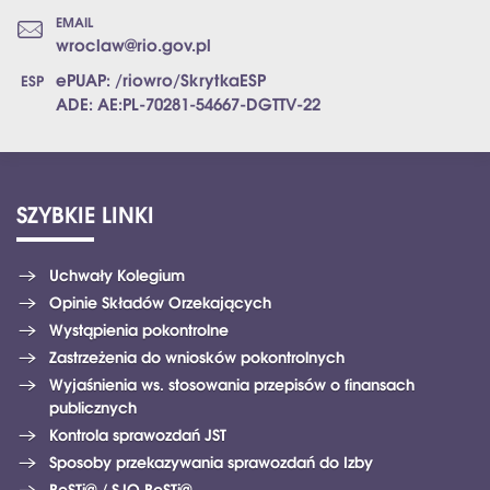
EMAIL
wroclaw@rio.gov.pl
ePUAP: /riowro/SkrytkaESP
ADE: AE:PL-70281-54667-DGTTV-22
SZYBKIE
LINKI
Uchwały Kolegium
Opinie Składów Orzekających
Wystąpienia pokontrolne
Zastrzeżenia do wniosków pokontrolnych
Wyjaśnienia ws. stosowania przepisów o finansach
publicznych
Kontrola sprawozdań JST
Sposoby przekazywania sprawozdań do Izby
BeSTi@ / SJO BeSTi@