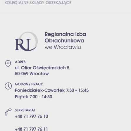
KOLEGIALNE SKŁADY ORZEKAJĄCE
ZMIENIONY
10:58:32
LEŻAJ
ARTYKUŁ ZOSTAŁ
2020-01-17
WOJCIECH
ZMIENIONY
14:35:48
KAŃCZUGA
ARTYKUŁ ZOSTAŁ
2018-04-03
BOGUSŁAW
ZMIENIONY
08:11:22
LEŻAJ
ARTYKUŁ ZOSTAŁ
2017-08-03
BOGUSŁAW
ZMIENIONY
14:27:24
LEŻAJ
ARTYKUŁ ZOSTAŁ
2017-08-01
BOGUSŁAW
ADRES:
ZMIENIONY
14:44:13
LEŻAJ
ul. Ofiar Oświęcimskich 5,
50-069 Wrocław
ARTYKUŁ ZOSTAŁ
2017-04-23
BOGUSŁAW
OPUBLIKOWANY
02:04:44
LEŻAJ
GODZINY PRACY:
Poniedziałek-Czwartek 7:30 - 15:45
Piątek 7:30 - 14:30
SEKRETARIAT
+48 71 797 76 10
+48 71 797 76 11