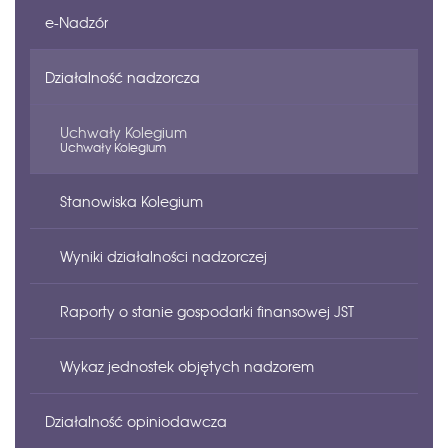
e-Nadzór
Struktura organizacyjna
Zamówienia publiczne
Ustawa
Struktura organizacyjna RIO
Ustawa o regionalnych izbach obrachunkowych
Działalność nadzorcza
Plan zamówień publicznych
Kolegialne Składy Orzekające
Rozporządzenie
Komunikaty o szkoleniach dla JST
Uchwały Kolegium
Plany pracy Izby
Uchwały Kolegium
Inne komunikaty
Roczne sprawozdania z działalności Izby
Stanowiska Kolegium
Ogłoszenia o naborze
Przyjmowanie skarg, wniosków i petycji
Wyniki działalności nadzorczej
Zbędne i zużyte składniki majątku
Prowadzone rejestry, ewidencje i archiwum
Raporty o stanie gospodarki finansowej JST
Majątek Izby
Wykaz jednostek objętych nadzorem
Działalność opiniodawcza
Sprawozdania finansowe Izby