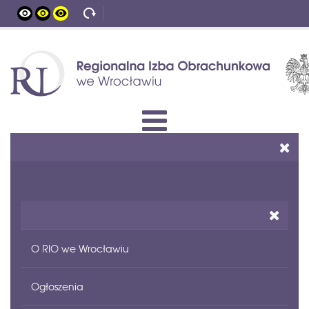
O RIO we Wrocławiu
Ogłoszenia
Status prawny