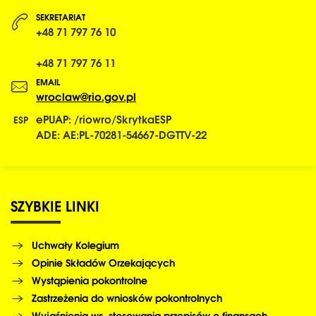
SEKRETARIAT
+48 71 797 76 10
+48 71 797 76 11
EMAIL
wroclaw@rio.gov.pl
ePUAP: /riowro/SkrytkaESP
ADE: AE:PL-70281-54667-DGTTV-22
SZYBKIE
LINKI
Uchwały Kolegium
Opinie Składów Orzekających
Wystąpienia pokontrolne
Zastrzeżenia do wniosków pokontrolnych
Wyjaśnienia ws. stosowania przepisów o finansach