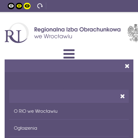
O RIO we Wrocławiu
Ogłoszenia
Status prawny