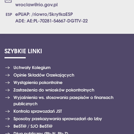
wroclaw@rio.gov.pl
ePUAP: /riowro/SkrytkaESP
ADE: AE:PL-70281-54667-DGTTV-22
SZYBKIE
LINKI
Uchwały Kolegium
Opinie Składów Orzekających
Wystąpienia pokontrolne
Zastrzeżenia do wniosków pokontrolnych
Wyjaśnienia ws. stosowania przepisów o finansach
publicznych
Kontrola sprawozdań JST
Sposoby przekazywania sprawozdań do Izby
BeSTi@ / SJO BeSTi@
Dług publiczny (Rb-N, Rb-Z)