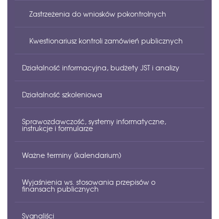
Wyniki kontroli zewnętrznych
Zastrzeżenia do wniosków pokontrolnych
Kwestionariusz kontroli zamówień publicznych
Działalność informacyjna, budżety JST i analizy
Działalność szkoleniowa
Informacje ogólne
Sprawozdawczość, systemy informatyczne,
Budżety JST — opracowania roczne (biuletyn)
Informacje ogólne
instrukcje i formularze
Budżety JST — zestawienia kwartalne i roczne
Plan szkoleń
Ważne terminy (kalendarium)
(tabele)
Kontrola sprawozdań JST
Wyniki działalności szkoleniowej
Wyjaśnienia ws. stosowania przepisów o
Sposoby przekazywania sprawozdań do Izby
Kalendarium
finansach publicznych
BeSTi@ / SJO BeSTi@
Sygnaliści
Wyjaśnienia udzielone przez Izbę