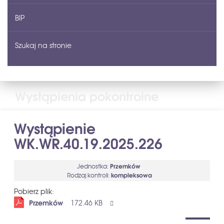
BIP
e-Doręczenia
Szukaj na stronie
Wystąpienia pokontrolne
Wystąpienie
WK.WR.40.19.2025.226
Przemków
Jednostka
:
kompleksowa
Rodzaj kontroli
:
Pobierz plik:
Przemków
172.46 KB