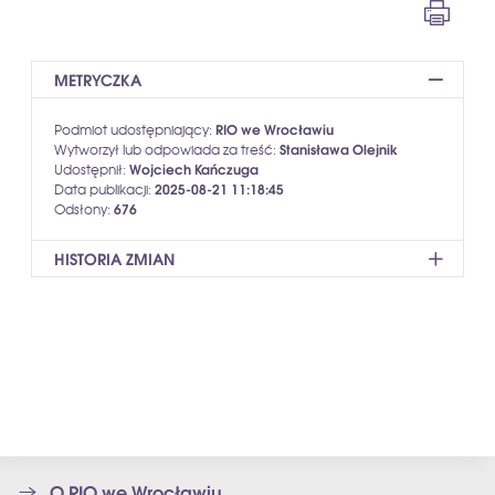
METRYCZKA
RIO we Wrocławiu
Podmiot udostępniający:
Stanisława Olejnik
Wytworzył lub odpowiada za treść:
Wojciech Kańczuga
Udostępnił:
2025-08-21 11:18:45
Data publikacji:
676
Odsłony:
HISTORIA ZMIAN
OPIS ZMIAN
DATA
OSOBA
ARTYKUŁ ZOSTAŁ
2025-08-21
WOJCIECH
OPUBLIKOWANY
11:18:45
KAŃCZUGA
O RIO we Wrocławiu